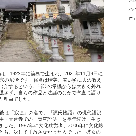
ハ
I
、1922年に徳島で生まれ、2021年11月9日に
台宗の尼僧です。俗名は晴美。若い頃に夫の教え
出奔するという、当時の常識からは大きく外れ
隠さず、自らの作品と法話のなかで率直に語り
た理由でした。
以後は「寂聴」の名で、『源氏物語』の現代語訳
手・天台寺での「青空説法」を長年続け、生き
した。1997年に文化功労者、2006年に文化勲
とも、決して手放さなかった人でした。彼女の