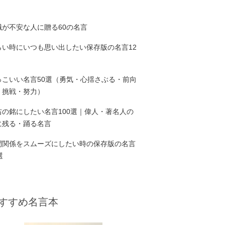
職が不安な人に贈る60の名言
らい時にいつも思い出したい保存版の名言12
っこいい名言50選（勇気・心揺さぶる・前向
・挑戦・努力）
右の銘にしたい名言100選｜偉人・著名人の
に残る・踊る名言
間関係をスムーズにしたい時の保存版の名言
選
すすめ名言本