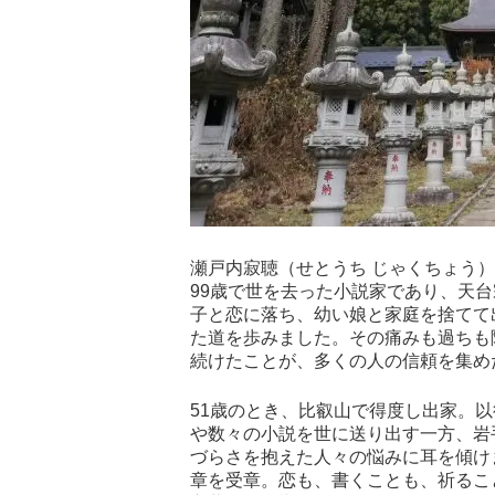
瀬戸内寂聴（せとうち じゃくちょう）は
99歳で世を去った小説家であり、天
子と恋に落ち、幼い娘と家庭を捨てて
た道を歩みました。その痛みも過ちも
続けたことが、多くの人の信頼を集め
51歳のとき、比叡山で得度し出家。
や数々の小説を世に送り出す一方、岩
づらさを抱えた人々の悩みに耳を傾けま
章を受章。恋も、書くことも、祈るこ