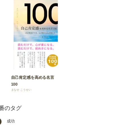
自己肯定感を高める名言
100
まなせ こうせい
番のタグ
成功