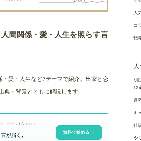
新
人
コ
｜人間関係・愛・人生を照らす言
転
人
係・愛・人生など7テーマで紹介。出家と恋
明
12
を出典・背景とともに解説します。
月
キ
「ポケットAnchor」
仕
無料で始める →
名言が届く。
や