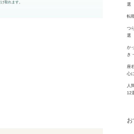
受け取れます。
選
転
つ
選
か
き
座
心
人
12
お