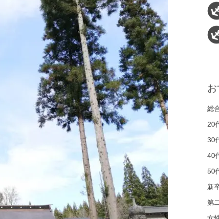
お
総
2
3
4
5
新
第
女