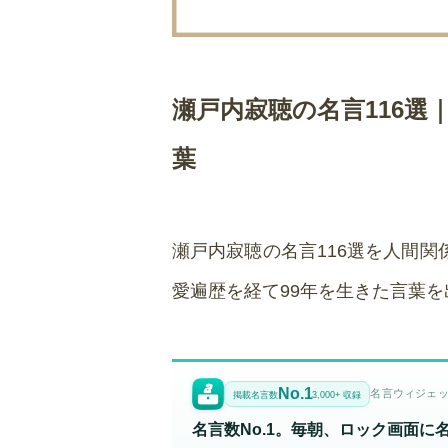
瀬戸内寂聴の名言116選
葉
瀬戸内寂聴の名言116選を人間関
愛遍歴を経て99年を生きた言葉
No.1
名言ウィジェット
掲載名言数
3,000+ 収録
名言数No.1。毎朝、ロック画面に