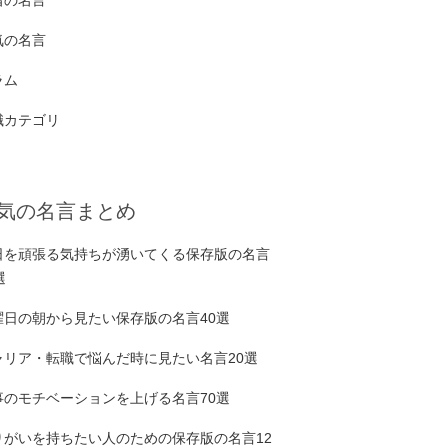
着の名言
気の名言
ラム
職カテゴリ
気の名言まとめ
日を頑張る気持ちが湧いてくる保存版の名言
選
曜日の朝から見たい保存版の名言40選
ャリア・転職で悩んだ時に見たい名言20選
事のモチベーションを上げる名言70選
りがいを持ちたい人のための保存版の名言12